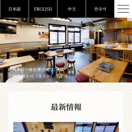
日本語
ENGLISH
中文
한국어
鶴舞本店の味を受け継ぐ2号店
「焼肉 眞佐可（まさか） 名駅店」
最新情報