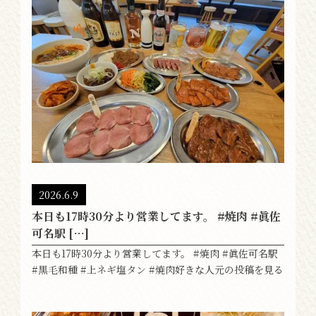
2026.6.9
本日も17時30分より営業してます。 #焼肉 #眞佐
可名駅 […]
本日も17時30分より営業してます。 #焼肉 #眞佐可名駅
#黒毛和種 #上ネギ塩タン #焼肉好きな人元の投稿を見る