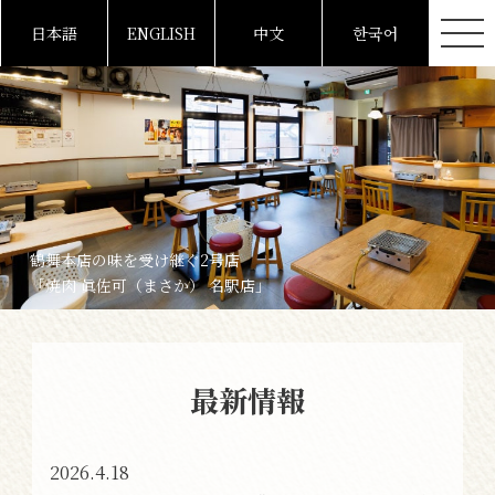
日本語
ENGLISH
中文
한국어
鶴舞本店の味を受け継ぐ2号店
「焼肉 眞佐可（まさか） 名駅店」
最新情報
2026.4.18